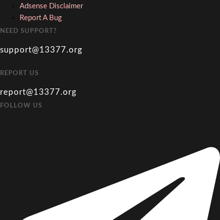
Adsense Disclaimer
Report A Bug
NEED SUPPORT?
support@13377.org
REPORT US
report@13377.org
FOLLOW US