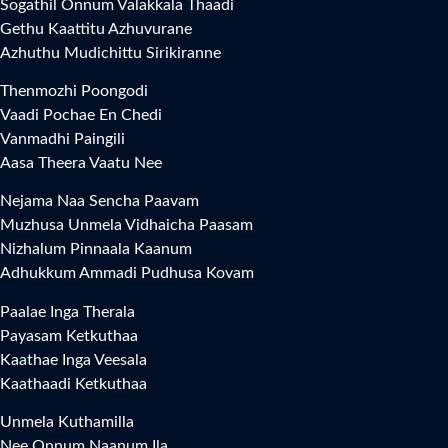
Sogathil Onnum Valakkala Thaadi
Gethu Kaattitu Azhuvurane
Azhuthu Mudichittu Sirikiranne
Thenmozhi Poongodi
Vaadi Pochae En Chedi
Vanmadhi Paingili
Aasa Theera Vaatu Nee
Nejama Naa Sencha Paavam
Muzhusa Unmela Vidhaicha Paasam
Nizhalum Pinnaala Kaanum
Adhukkum Ammadi Pudhusa Kovam
Paalae Inga Therala
Payasam Ketkuthaa
Kaathae Inga Veesala
Kaathaadi Ketkuthaa
Unmela Kuthamilla
Nee Onnum Naanum Ila